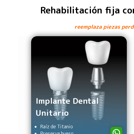
Rehabilitación fija c
reemplaza piezas perdi
Implante Dental
Unitario
Raíz de Titanio
Preserva hueso