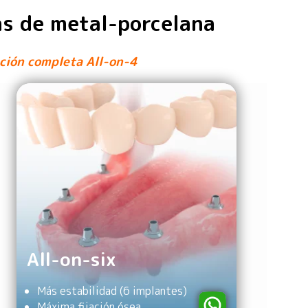
nas de metal-porcelana
ación completa All-on-4
All-on-six
Más estabilidad (6 implantes)
Máxima fijación ósea