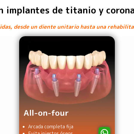
on implantes de titanio y coro
das, desde un diente unitario hasta una rehabilit
All-on-four
Arcada completa fija
Evita injertos óseos