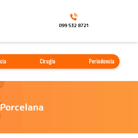
099 532 8721
cia
Cirugía
Periodoncia
-Porcelana