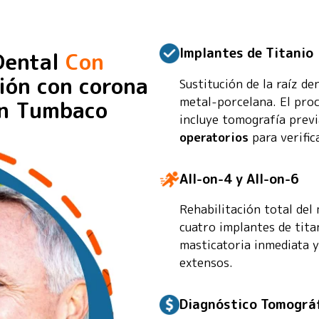
Implantes de Titanio
Dental
Con
ión con corona
Sustitución de la raíz d
metal-porcelana. El pro
en Tumbaco
incluye tomografía previ
operatorios
para verific
All-on-4 y All-on-6
Rehabilitación total del
cuatro implantes de tita
masticatoria inmediata y
extensos.
Diagnóstico Tomográf