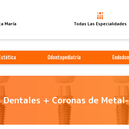
ta María
Todas Las Especialidades
Estética
Odontopediatría
Endodon
 Dentales + Coronas de Metal